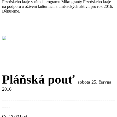
Plzeňského kraje v rámci programu Mikrogranty Plzeńského kraje
na podporu a oživení kulturních a uměleckých aktivit pro rok 2016.
Děkujeme.
Pláňská pouť
sobota 25. června
2016
------------------------------------------------------
----
Od 12.00 hod