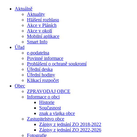
Aktuálně
Aktuality
Hlášení rozhlasu
Akce v Pláních
Akce v okolí
Mobilní aplikace
Smart Info
Úřad
e-podatelna
Povinné informace
Prohlášení o ochraně soukromí
Úřední deska
Úřední hodiny
Klikací rozpočet
Obec
ZPRAVODAJ OBCE
Informace o obci
Historie
Současnost
znak a vlajka obce
Zastupitelstvo obce
Zápisy z jednání ZO 2018-2022
Zápisy z jednání ZO 2022-2026
Fotografie