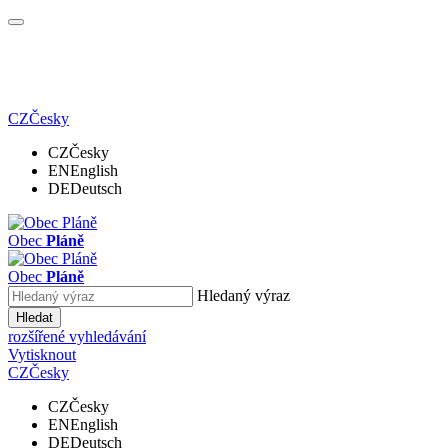
CZ
Česky
CZ
Česky
EN
English
DE
Deutsch
Obec
Pláně
Obec
Pláně
Hledaný výraz
Hledat
rozšířené vyhledávání
Vytisknout
CZ
Česky
CZ
Česky
EN
English
DE
Deutsch