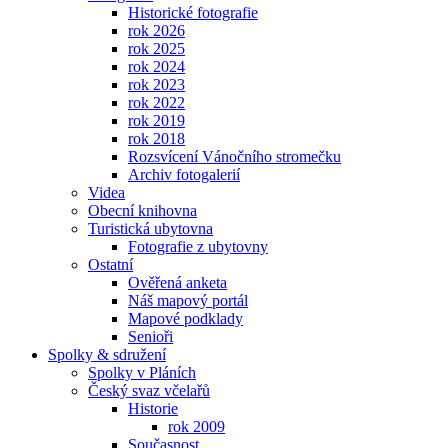
Historické fotografie
rok 2026
rok 2025
rok 2024
rok 2023
rok 2022
rok 2019
rok 2018
Rozsvícení Vánočního stromečku
Archiv fotogalerií
Videa
Obecní knihovna
Turistická ubytovna
Fotografie z ubytovny
Ostatní
Ověřená anketa
Náš mapový portál
Mapové podklady
Senioři
Spolky & sdružení
Spolky v Pláních
Český svaz včelařů
Historie
rok 2009
Současnost