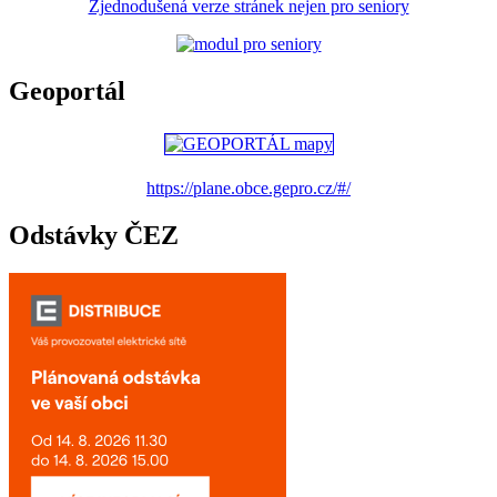
Zjednodušená verze stránek nejen pro seniory
Geoportál
https://plane.obce.gepro.cz/#/
Odstávky ČEZ