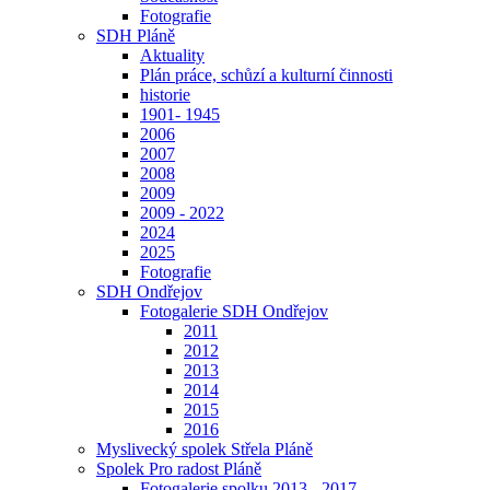
Fotografie
SDH Pláně
Aktuality
Plán práce, schůzí a kulturní činnosti
historie
1901- 1945
2006
2007
2008
2009
2009 - 2022
2024
2025
Fotografie
SDH Ondřejov
Fotogalerie SDH Ondřejov
2011
2012
2013
2014
2015
2016
Myslivecký spolek Střela Pláně
Spolek Pro radost Pláně
Fotogalerie spolku 2013 - 2017