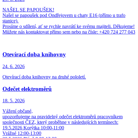
NAŠEL SE PAPOUŠEK!
Našel se papoušek pod Ondřejovem u chaty E16 (přímo u trafo
stanice).
Prosíme o sdílení, ať se rychle navrátí ke svému majiteli. Děkujeme!
Můžete nás kontaktovat přímo sem nebo na čísle: +420 724 277 043
Otevírací doba knihovny
24. 6.
2026
Otevírací doba knihovny na druhé pololetí.
Odečet elektroměrů
18. 5.
2026
Vážení občané,
upozorňujeme na pravidelný odečet elektroměrů pracovníkem
společnosti ČEZ, který proběhne v následujících termínech:
19.5.2026 Korýtka 10:00-11:00
Vrážné 12:00-13:00