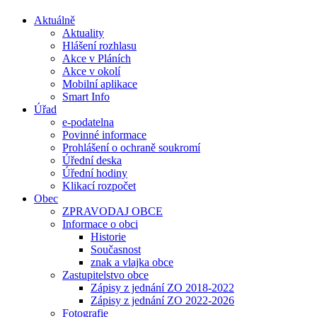
Aktuálně
Aktuality
Hlášení rozhlasu
Akce v Pláních
Akce v okolí
Mobilní aplikace
Smart Info
Úřad
e-podatelna
Povinné informace
Prohlášení o ochraně soukromí
Úřední deska
Úřední hodiny
Klikací rozpočet
Obec
ZPRAVODAJ OBCE
Informace o obci
Historie
Současnost
znak a vlajka obce
Zastupitelstvo obce
Zápisy z jednání ZO 2018-2022
Zápisy z jednání ZO 2022-2026
Fotografie