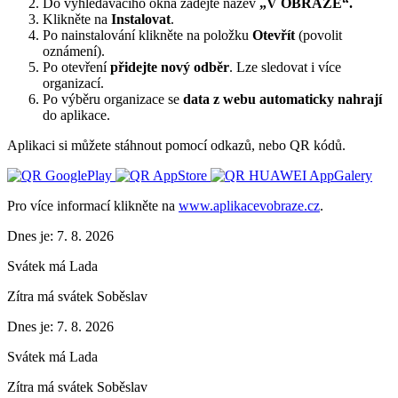
Do vyhledávacího okna zadejte název
„V OBRAZE“.
Klikněte na
Instalovat
.
Po nainstalování klikněte na položku
Otevřít
(povolit
oznámení).
Po otevření
přidejte nový odběr
. Lze sledovat i více
organizací.
Po výběru organizace se
data z webu automaticky nahrají
do aplikace.
Aplikaci si můžete stáhnout pomocí odkazů, nebo QR kódů.
Pro více informací klikněte na
www.aplikacevobraze.cz
.
Dnes je:
7. 8. 2026
Svátek má
Lada
Zítra má svátek
Soběslav
Dnes je:
7. 8. 2026
Svátek má
Lada
Zítra má svátek
Soběslav