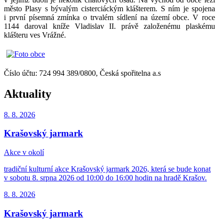
město Plasy s bývalým cisterciáckým klášterem. S ním je spojena
i první písemná zmínka o trvalém sídlení na území obce. V roce
1144 daroval kníže Vladislav II. právě založenému plaskému
klášteru ves Vrážné.
Číslo účtu: 724 994 389/0800, Česká spořitelna a.s
Aktuality
8. 8.
2026
Krašovský jarmark
Akce v okolí
tradiční kulturní akce Krašovský jarmark 2026, která se bude konat
v sobotu 8. srpna 2026 od 10:00 do 16:00 hodin na hradě Krašov.
8. 8.
2026
Krašovský jarmark