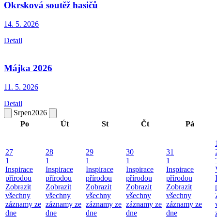
Okrsková soutěž hasičů
14. 5.
2026
Detail
Májka 2026
11. 5.
2026
Detail
Srpen
2026
Po
Út
St
Čt
Pá
27
28
29
30
31
1
1
1
1
1
Inspirace
Inspirace
Inspirace
Inspirace
Inspirace
přírodou
přírodou
přírodou
přírodou
přírodou
Zobrazit
Zobrazit
Zobrazit
Zobrazit
Zobrazit
všechny
všechny
všechny
všechny
všechny
záznamy ze
záznamy ze
záznamy ze
záznamy ze
záznamy ze
dne
dne
dne
dne
dne