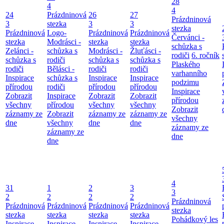
28
4
4
24
Prázdninová
26
27
Prázdninová
3
stezka
3
3
stezka
Prázdninová
Logo-
Prázdninová
Prázdninová
Červánci -
stezka
Modrásci -
stezka
stezka
schůzka s
Zelánci -
schůzka s
Modrásci -
Žluťásci -
rodiči
6. ročník
schůzka s
rodiči
schůzka s
schůzka s
Plaského
rodiči
Bělásci -
rodiči
rodiči
varhanního
Inspirace
schůzka s
Inspirace
Inspirace
podzimu
přírodou
rodiči
přírodou
přírodou
Inspirace
Zobrazit
Inspirace
Zobrazit
Zobrazit
přírodou
všechny
přírodou
všechny
všechny
Zobrazit
záznamy ze
Zobrazit
záznamy ze
záznamy ze
všechny
dne
všechny
dne
dne
záznamy ze
záznamy ze
dne
dne
4
31
1
2
3
3
2
2
2
2
Prázdninová
Prázdninová
Prázdninová
Prázdninová
Prázdninová
stezka
stezka
stezka
stezka
stezka
Pohádkový les
Inspirace
Inspirace
Inspirace
Inspirace