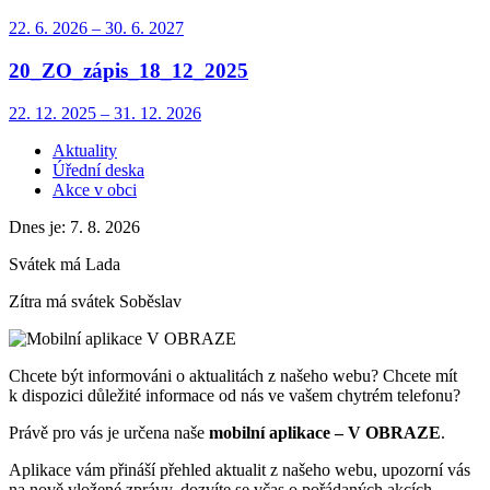
22. 6.
2026
–
30. 6.
2027
20_ZO_zápis_18_12_2025
22. 12.
2025
–
31. 12.
2026
Aktuality
Úřední deska
Akce v obci
Dnes je:
7. 8. 2026
Svátek má
Lada
Zítra má svátek
Soběslav
Chcete být informováni o aktualitách z našeho webu? Chcete mít
k dispozici důležité informace od nás ve vašem chytrém telefonu?
Právě pro vás je určena naše
mobilní aplikace – V OBRAZE
.
Aplikace vám přináší přehled aktualit z našeho webu, upozorní vás
na nově vložené zprávy, dozvíte se včas o pořádaných akcích,