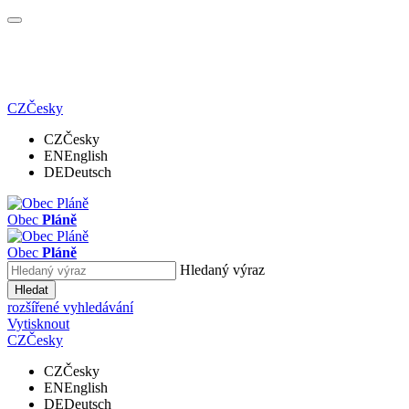
CZ
Česky
CZ
Česky
EN
English
DE
Deutsch
Obec
Pláně
Obec
Pláně
Hledaný výraz
Hledat
rozšířené vyhledávání
Vytisknout
CZ
Česky
CZ
Česky
EN
English
DE
Deutsch