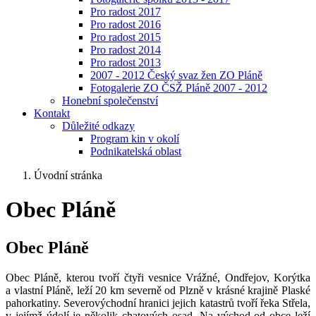
Pro radost 2017
Pro radost 2016
Pro radost 2015
Pro radost 2014
Pro radost 2013
2007 - 2012 Český svaz žen ZO Pláně
Fotogalerie ZO ČSŽ Pláně 2007 - 2012
Honební společenství
Kontakt
Důležité odkazy
Program kin v okolí
Podnikatelská oblast
Úvodní stránka
Obec Pláně
Obec Pláně
Obec Pláně, kterou tvoří čtyři vesnice Vrážné, Ondřejov, Korýtka
a vlastní Pláně, leží 20 km severně od Plzně v krásné krajině Plaské
pahorkatiny. Severovýchodní hranici jejich katastrů tvoří řeka Střela,
v jejímž údolí je několik chatových osad. Na východ od obce leží