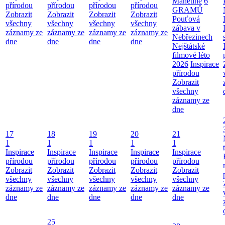
Manětíně
6
přírodou
přírodou
přírodou
přírodou
GRAMŮ
Zobrazit
Zobrazit
Zobrazit
Zobrazit
Pouťová
všechny
všechny
všechny
všechny
zábava v
záznamy ze
záznamy ze
záznamy ze
záznamy ze
Nebřezinech
dne
dne
dne
dne
Nejštátské
filmové léto
2026
Inspirace
přírodou
Zobrazit
všechny
záznamy ze
dne
17
18
19
20
21
1
1
1
1
1
Inspirace
Inspirace
Inspirace
Inspirace
Inspirace
přírodou
přírodou
přírodou
přírodou
přírodou
Zobrazit
Zobrazit
Zobrazit
Zobrazit
Zobrazit
všechny
všechny
všechny
všechny
všechny
záznamy ze
záznamy ze
záznamy ze
záznamy ze
záznamy ze
dne
dne
dne
dne
dne
25