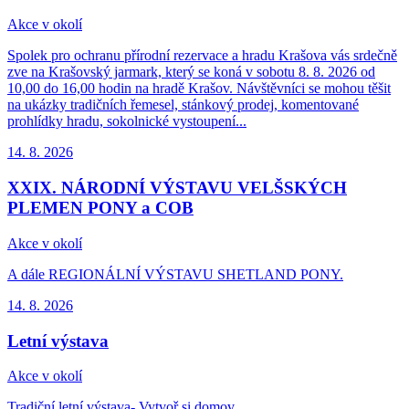
Akce v okolí
Spolek pro ochranu přírodní rezervace a hradu Krašova vás srdečně
zve na Krašovský jarmark, který se koná v sobotu 8. 8. 2026 od
10,00 do 16,00 hodin na hradě Krašov. Návštěvníci se mohou těšit
na ukázky tradičních řemesel, stánkový prodej, komentované
prohlídky hradu, sokolnické vystoupení...
14. 8.
2026
XXIX. NÁRODNÍ VÝSTAVU VELŠSKÝCH
PLEMEN PONY a COB
Akce v okolí
A dále REGIONÁLNÍ VÝSTAVU SHETLAND PONY.
14. 8.
2026
Letní výstava
Akce v okolí
Tradiční letní výstava- Vytvoř si domov.