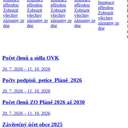
Inspirace
přírodou
přírodou
přírodou
přírodou
přírodou
Zobrazit
Zobrazit
Zobrazit
Zobrazit
Zobrazit
všechny
všechny
všechny
všechny
všechny
záznamy ze
záznamy ze
záznamy ze
záznamy ze
záznamy ze
dne
dne
dne
dne
dne
Počet členů a sídla OVK
20. 7.
2026
–
11. 10.
2026
Počty podpisů_petice_Pláně_2026
20. 7.
2026
–
11. 10.
2026
Počet členů ZO Pláně 2026 až 2030
20. 7.
2026
–
11. 10.
2026
Závěrečný účet obce 2025