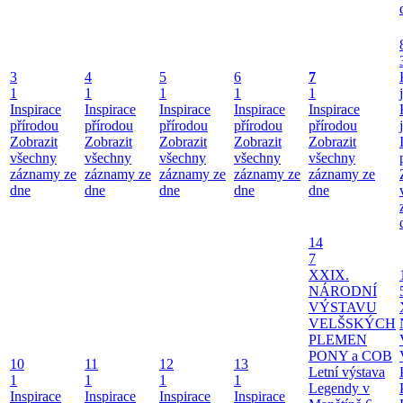
3
4
5
6
7
1
1
1
1
1
Inspirace
Inspirace
Inspirace
Inspirace
Inspirace
přírodou
přírodou
přírodou
přírodou
přírodou
Zobrazit
Zobrazit
Zobrazit
Zobrazit
Zobrazit
všechny
všechny
všechny
všechny
všechny
záznamy ze
záznamy ze
záznamy ze
záznamy ze
záznamy ze
dne
dne
dne
dne
dne
14
7
XXIX.
NÁRODNÍ
VÝSTAVU
VELŠSKÝCH
PLEMEN
PONY a COB
10
11
12
13
Letní výstava
1
1
1
1
Legendy v
Inspirace
Inspirace
Inspirace
Inspirace