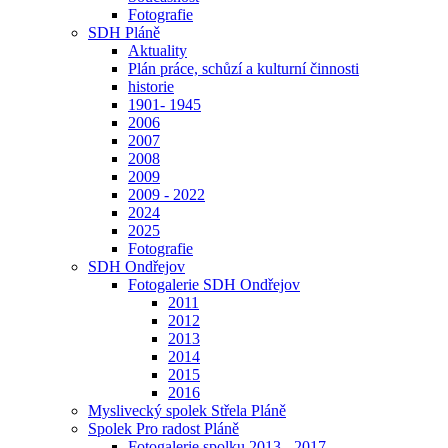
Fotografie
SDH Pláně
Aktuality
Plán práce, schůzí a kulturní činnosti
historie
1901- 1945
2006
2007
2008
2009
2009 - 2022
2024
2025
Fotografie
SDH Ondřejov
Fotogalerie SDH Ondřejov
2011
2012
2013
2014
2015
2016
Myslivecký spolek Střela Pláně
Spolek Pro radost Pláně
Fotogalerie spolku 2013 - 2017