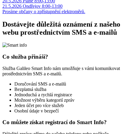
20.5.2026 Pláně 8:00-13:00
21.5.2026 Ondřejov 8:00-13:00
Prosíme občany o zpřístupnění elektroměrů.
Dostávejte důležitá oznámení z našeho
webu prostřednictvím SMS a e-mailů
Co služba přináší?
Služba Galileo Smart Info nám umožňuje s vámi komunikovat
prostřednictvím SMS a e-mailů.
Doručování SMS a e-mailů
Bezplatná služba
Jednoduchá a rychlá registrace
Možnost výběru kategorií zpráv
Jeden účet pro více služeb
Osobní údaje v bezpečí
Co můžete získat registrací do Smart Info?
Důležité zprávy přímo do vašeho telefonu nebo počítače.