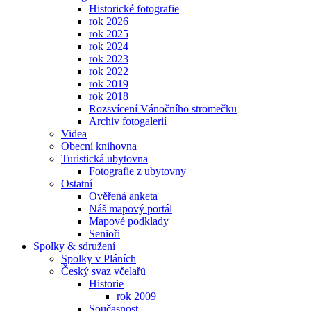
Historické fotografie
rok 2026
rok 2025
rok 2024
rok 2023
rok 2022
rok 2019
rok 2018
Rozsvícení Vánočního stromečku
Archiv fotogalerií
Videa
Obecní knihovna
Turistická ubytovna
Fotografie z ubytovny
Ostatní
Ověřená anketa
Náš mapový portál
Mapové podklady
Senioři
Spolky & sdružení
Spolky v Pláních
Český svaz včelařů
Historie
rok 2009
Současnost