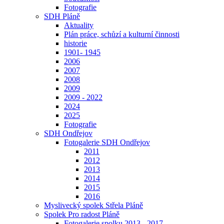
Fotografie
SDH Pláně
Aktuality
Plán práce, schůzí a kulturní činnosti
historie
1901- 1945
2006
2007
2008
2009
2009 - 2022
2024
2025
Fotografie
SDH Ondřejov
Fotogalerie SDH Ondřejov
2011
2012
2013
2014
2015
2016
Myslivecký spolek Střela Pláně
Spolek Pro radost Pláně
Fotogalerie spolku 2013 - 2017