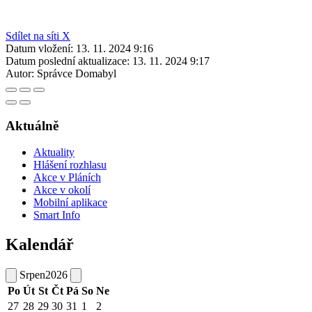
Sdílet na síti X
Datum vložení:
13. 11. 2024 9:16
Datum poslední aktualizace:
13. 11. 2024 9:17
Autor:
Správce Domabyl
Aktuálně
Aktuality
Hlášení rozhlasu
Akce v Pláních
Akce v okolí
Mobilní aplikace
Smart Info
Kalendář
Srpen
2026
Po
Út
St
Čt
Pá
So
Ne
27
28
29
30
31
1
2