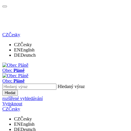
CZ
Česky
CZ
Česky
EN
English
DE
Deutsch
Obec
Pláně
Obec
Pláně
Hledaný výraz
Hledat
rozšířené vyhledávání
Vytisknout
CZ
Česky
CZ
Česky
EN
English
DE
Deutsch