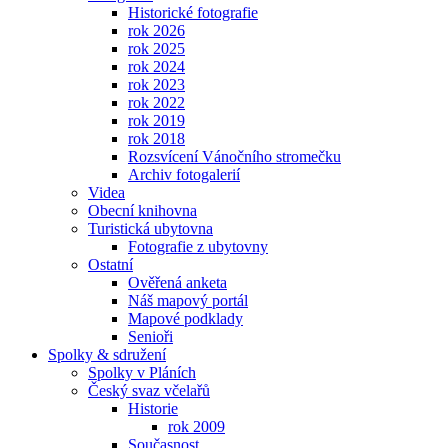
Historické fotografie
rok 2026
rok 2025
rok 2024
rok 2023
rok 2022
rok 2019
rok 2018
Rozsvícení Vánočního stromečku
Archiv fotogalerií
Videa
Obecní knihovna
Turistická ubytovna
Fotografie z ubytovny
Ostatní
Ověřená anketa
Náš mapový portál
Mapové podklady
Senioři
Spolky & sdružení
Spolky v Pláních
Český svaz včelařů
Historie
rok 2009
Současnost