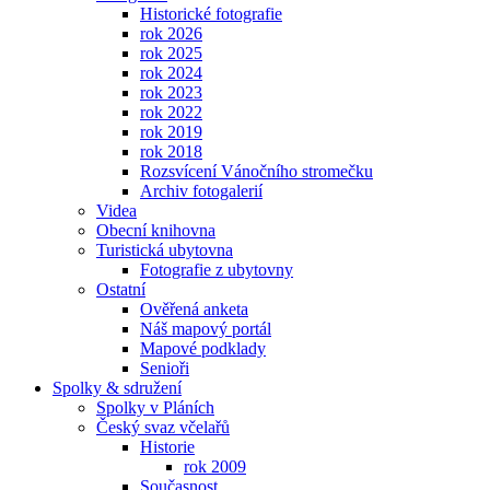
Historické fotografie
rok 2026
rok 2025
rok 2024
rok 2023
rok 2022
rok 2019
rok 2018
Rozsvícení Vánočního stromečku
Archiv fotogalerií
Videa
Obecní knihovna
Turistická ubytovna
Fotografie z ubytovny
Ostatní
Ověřená anketa
Náš mapový portál
Mapové podklady
Senioři
Spolky & sdružení
Spolky v Pláních
Český svaz včelařů
Historie
rok 2009
Současnost