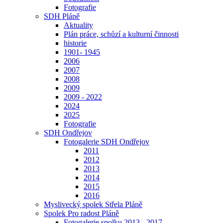
Fotografie
SDH Pláně
Aktuality
Plán práce, schůzí a kulturní činnosti
historie
1901- 1945
2006
2007
2008
2009
2009 - 2022
2024
2025
Fotografie
SDH Ondřejov
Fotogalerie SDH Ondřejov
2011
2012
2013
2014
2015
2016
Myslivecký spolek Střela Pláně
Spolek Pro radost Pláně
Fotogalerie spolku 2013 - 2017