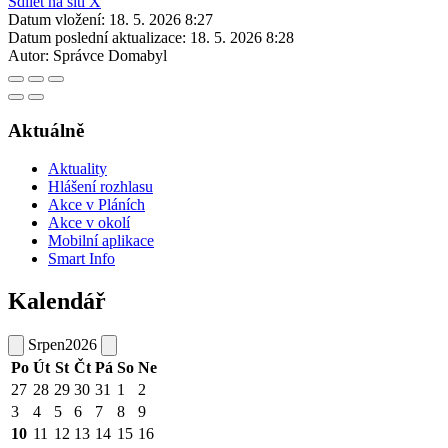
Sdílet na síti X
Datum vložení:
18. 5. 2026 8:27
Datum poslední aktualizace:
18. 5. 2026 8:28
Autor:
Správce Domabyl
Aktuálně
Aktuality
Hlášení rozhlasu
Akce v Pláních
Akce v okolí
Mobilní aplikace
Smart Info
Kalendář
Srpen
2026
Po
Út
St
Čt
Pá
So
Ne
27
28
29
30
31
1
2
3
4
5
6
7
8
9
10
11
12
13
14
15
16