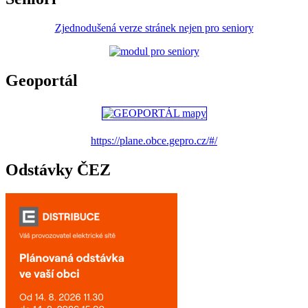
Zjednodušená verze stránek nejen pro seniory
Geoportál
https://plane.obce.gepro.cz/#/
Odstávky ČEZ