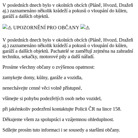
V posledních dnech bylo v okolních obcích (Pláně, Hvozd, Dražeň
aj.) zaznamenáno několik krádeží a pokusů o vloupání do kůlen,
garáží a dalších objektů.
UPOZORNĚNÍ PRO OBČANY
V posledních dnech bylo v okolních obcích (Pláně, Hvozd, Dražeň
aj.) zaznamenáno několik krádeží a pokusů o vloupání do kůlen,
garáží a dalších objektů. Pachatelé se zaměřují zejména na zahradní
techniku, sekačky, motorové pily a další nářadí.
Prosíme všechny občany o zvýšenou opatrnost:
zamykejte domy, kůlny, garáže a vozidla,
nenechávejte cenné věci volně přístupné,
všímejte si pohybu podezřelých osob nebo vozidel,
při jakémkoliv podezření kontaktujte Policii ČR na lince 158.
Děkujeme všem za spolupráci a vzájemnou ohleduplnost.
Sdílejte prosím tuto informaci i se sousedy a staršími občany.