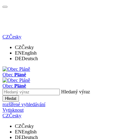
CZ
Česky
CZ
Česky
EN
English
DE
Deutsch
Obec
Pláně
Obec
Pláně
Hledaný výraz
Hledat
rozšířené vyhledávání
Vytisknout
CZ
Česky
CZ
Česky
EN
English
DE
Deutsch