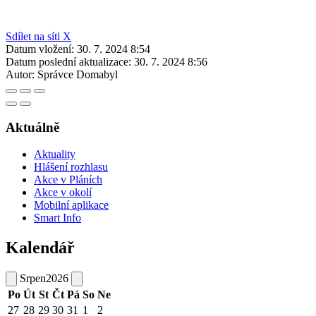
Sdílet na síti X
Datum vložení:
30. 7. 2024 8:54
Datum poslední aktualizace:
30. 7. 2024 8:56
Autor:
Správce Domabyl
Aktuálně
Aktuality
Hlášení rozhlasu
Akce v Pláních
Akce v okolí
Mobilní aplikace
Smart Info
Kalendář
Srpen
2026
Po
Út
St
Čt
Pá
So
Ne
27
28
29
30
31
1
2