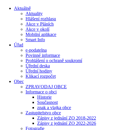
Aktuálně
Aktuality
Hlášení rozhlasu
Akce v Pláních
Akce v okolí
Mobilní aplikace
Smart Info
Úřad
e-podatelna
Povinné informace
Prohlášení o ochraně soukromí
Úřední deska
Úřední hodiny
Klikací rozpočet
Obec
ZPRAVODAJ OBCE
Informace o obci
Historie
Současnost
znak a vlajka obce
Zastupitelstvo obce
Zápisy z jednání ZO 2018-2022
Zápisy z jednání ZO 2022-2026
Fotografie