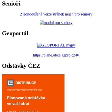
Senioři
Zjednodušená verze stránek nejen pro seniory
Geoportál
https://plane.obce.gepro.cz/#/
Odstávky ČEZ