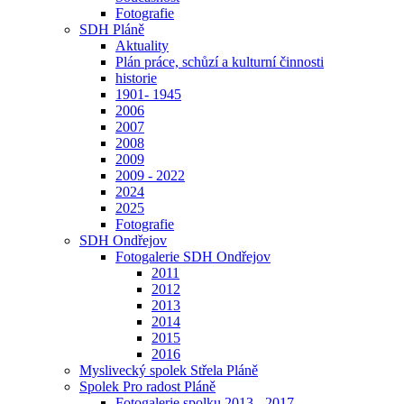
Fotografie
SDH Pláně
Aktuality
Plán práce, schůzí a kulturní činnosti
historie
1901- 1945
2006
2007
2008
2009
2009 - 2022
2024
2025
Fotografie
SDH Ondřejov
Fotogalerie SDH Ondřejov
2011
2012
2013
2014
2015
2016
Myslivecký spolek Střela Pláně
Spolek Pro radost Pláně
Fotogalerie spolku 2013 - 2017