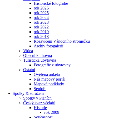
Historické fotografie
rok 2026
rok 2025
rok 2024
rok 2023
rok 2022
rok 2019
rok 2018
Rozsvícení Vánočního stromečku
Archiv fotogalerií
Videa
Obecní knihovna
Turistická ubytovna
Fotografie z ubytovny
Ostatní
Ověřená anketa
Náš mapový portál
Mapové podklady
Senioři
Spolky & sdružení
Spolky v Pláních
Český svaz včelařů
Historie
rok 2009
Současnost