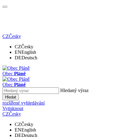
CZ
Česky
CZ
Česky
EN
English
DE
Deutsch
Obec
Pláně
Obec
Pláně
Hledaný výraz
Hledat
rozšířené vyhledávání
Vytisknout
CZ
Česky
CZ
Česky
EN
English
DE
Deutsch