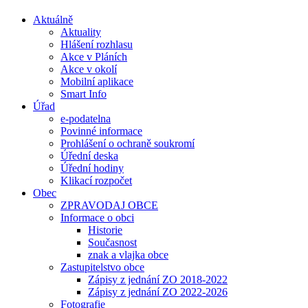
Aktuálně
Aktuality
Hlášení rozhlasu
Akce v Pláních
Akce v okolí
Mobilní aplikace
Smart Info
Úřad
e-podatelna
Povinné informace
Prohlášení o ochraně soukromí
Úřední deska
Úřední hodiny
Klikací rozpočet
Obec
ZPRAVODAJ OBCE
Informace o obci
Historie
Současnost
znak a vlajka obce
Zastupitelstvo obce
Zápisy z jednání ZO 2018-2022
Zápisy z jednání ZO 2022-2026
Fotografie