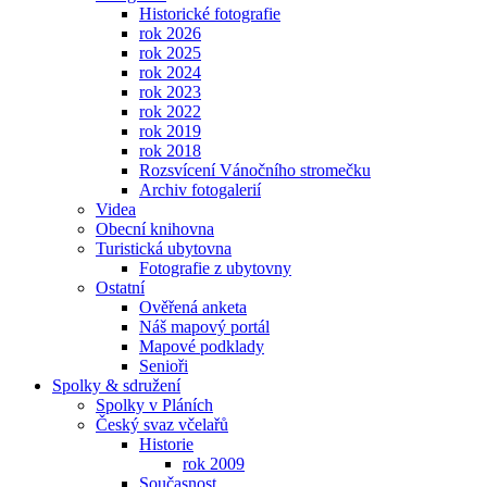
Historické fotografie
rok 2026
rok 2025
rok 2024
rok 2023
rok 2022
rok 2019
rok 2018
Rozsvícení Vánočního stromečku
Archiv fotogalerií
Videa
Obecní knihovna
Turistická ubytovna
Fotografie z ubytovny
Ostatní
Ověřená anketa
Náš mapový portál
Mapové podklady
Senioři
Spolky & sdružení
Spolky v Pláních
Český svaz včelařů
Historie
rok 2009
Současnost