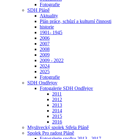
Fotografie
SDH Pláně
Aktuality
Plán práce, schůzí a kulturní činnosti
historie
1901- 1945
2006
2007
2008
2009
2009 - 2022
2024
2025
Fotografie
SDH Ondřejov
Fotogalerie SDH Ondřejov
2011
2012
2013
2014
2015
2016
Myslivecký spolek Střela Pláně
Spolek Pro radost Pláně
Fotogalerie spolku 2013 - 2017