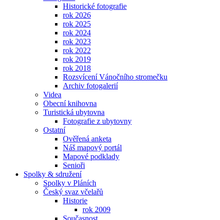
Historické fotografie
rok 2026
rok 2025
rok 2024
rok 2023
rok 2022
rok 2019
rok 2018
Rozsvícení Vánočního stromečku
Archiv fotogalerií
Videa
Obecní knihovna
Turistická ubytovna
Fotografie z ubytovny
Ostatní
Ověřená anketa
Náš mapový portál
Mapové podklady
Senioři
Spolky & sdružení
Spolky v Pláních
Český svaz včelařů
Historie
rok 2009
Současnost