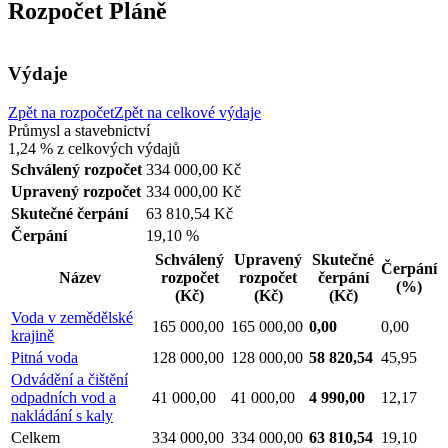
Rozpočet Pláně
Výdaje
Zpět na rozpočet
Zpět na celkové výdaje
Průmysl a stavebnictví
1,24 %
z celkových výdajů
Schválený rozpočet
334 000,00 Kč
Upravený rozpočet
334 000,00 Kč
Skutečné čerpání
63 810,54 Kč
Čerpání
19,10 %
Schválený
Upravený
Skutečné
Čerpání
Název
rozpočet
rozpočet
čerpání
(%)
(Kč)
(Kč)
(Kč)
Voda v zemědělské
165 000,00
165 000,00
0,00
0,00
krajině
Pitná voda
128 000,00
128 000,00
58 820,54
45,95
Odvádění a čištění
odpadních vod a
41 000,00
41 000,00
4 990,00
12,17
nakládání s kaly
Celkem
334 000,00
334 000,00
63 810,54
19,10