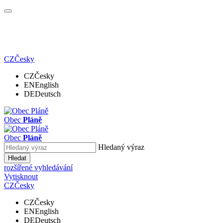
CZ
Česky
CZ
Česky
EN
English
DE
Deutsch
Obec
Pláně
Obec
Pláně
Hledaný výraz
Hledat
rozšířené vyhledávání
Vytisknout
CZ
Česky
CZ
Česky
EN
English
DE
Deutsch