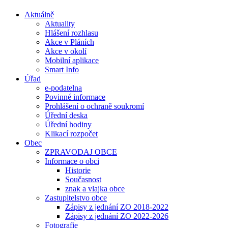
Aktuálně
Aktuality
Hlášení rozhlasu
Akce v Pláních
Akce v okolí
Mobilní aplikace
Smart Info
Úřad
e-podatelna
Povinné informace
Prohlášení o ochraně soukromí
Úřední deska
Úřední hodiny
Klikací rozpočet
Obec
ZPRAVODAJ OBCE
Informace o obci
Historie
Současnost
znak a vlajka obce
Zastupitelstvo obce
Zápisy z jednání ZO 2018-2022
Zápisy z jednání ZO 2022-2026
Fotografie