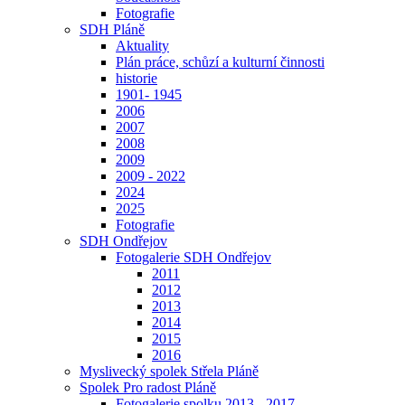
Fotografie
SDH Pláně
Aktuality
Plán práce, schůzí a kulturní činnosti
historie
1901- 1945
2006
2007
2008
2009
2009 - 2022
2024
2025
Fotografie
SDH Ondřejov
Fotogalerie SDH Ondřejov
2011
2012
2013
2014
2015
2016
Myslivecký spolek Střela Pláně
Spolek Pro radost Pláně
Fotogalerie spolku 2013 - 2017