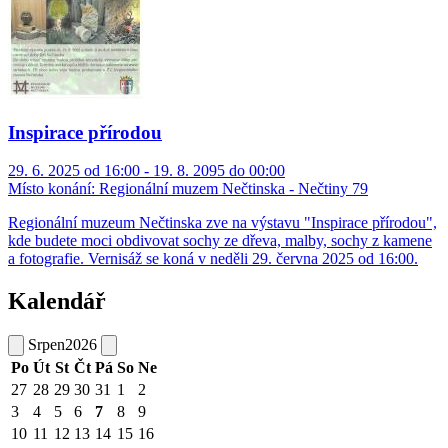
Inspirace přírodou
29. 6. 2025 od 16:00 - 19. 8. 2095 do 00:00
Místo konání:
Regionální muzem Nečtinska - Nečtiny 79
Regionální muzeum Nečtinska zve na výstavu "Inspirace přírodou",
kde budete moci obdivovat sochy ze dřeva, malby, sochy z kamene
a fotografie. Vernisáž se koná v neděli 29. června 2025 od 16:00.
Kalendář
Srpen
2026
Po
Út
St
Čt
Pá
So
Ne
27
28
29
30
31
1
2
3
4
5
6
7
8
9
10
11
12
13
14
15
16