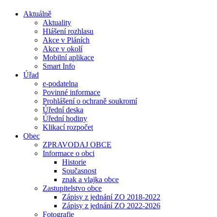
Aktuálně
Aktuality
Hlášení rozhlasu
Akce v Pláních
Akce v okolí
Mobilní aplikace
Smart Info
Úřad
e-podatelna
Povinné informace
Prohlášení o ochraně soukromí
Úřední deska
Úřední hodiny
Klikací rozpočet
Obec
ZPRAVODAJ OBCE
Informace o obci
Historie
Současnost
znak a vlajka obce
Zastupitelstvo obce
Zápisy z jednání ZO 2018-2022
Zápisy z jednání ZO 2022-2026
Fotografie