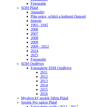
Fotografie
SDH Pláně
Aktuality
Plán práce, schůzí a kulturní činnosti
historie
1901- 1945
2006
2007
2008
2009
2009 - 2022
2024
2025
Fotografie
SDH Ondřejov
Fotogalerie SDH Ondřejov
2011
2012
2013
2014
2015
2016
Myslivecký spolek Střela Pláně
Spolek Pro radost Pláně
Fotogalerie spolku 2013 - 2017