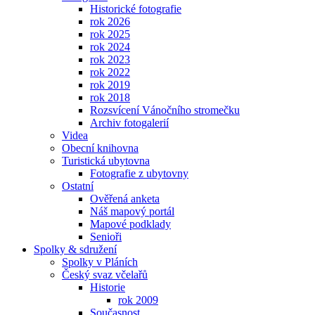
Historické fotografie
rok 2026
rok 2025
rok 2024
rok 2023
rok 2022
rok 2019
rok 2018
Rozsvícení Vánočního stromečku
Archiv fotogalerií
Videa
Obecní knihovna
Turistická ubytovna
Fotografie z ubytovny
Ostatní
Ověřená anketa
Náš mapový portál
Mapové podklady
Senioři
Spolky & sdružení
Spolky v Pláních
Český svaz včelařů
Historie
rok 2009
Současnost