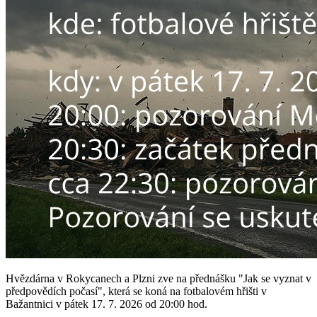
Hvězdárna v Rokycanech a Plzni zve na přednášku "Jak se vyznat v
předpovědích počasí", která se koná na fotbalovém hřišti v
Bažantnici v pátek 17. 7. 2026 od 20:00 hod.