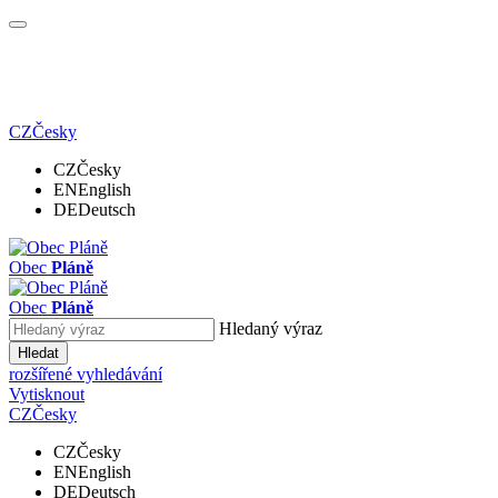
CZ
Česky
CZ
Česky
EN
English
DE
Deutsch
Obec
Pláně
Obec
Pláně
Hledaný výraz
Hledat
rozšířené vyhledávání
Vytisknout
CZ
Česky
CZ
Česky
EN
English
DE
Deutsch